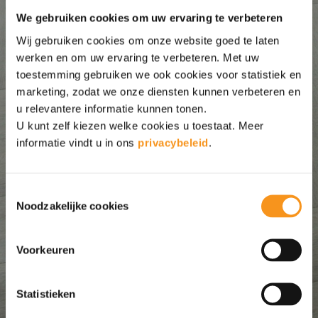
opgericht genaamd Easy Floor. U kunt de
We gebruiken cookies om uw ervaring te verbeteren
wanden en vloeren binnen een termijn van 3
Wij gebruiken cookies om onze website goed te laten
weken laten aanbrengen. Kies voor het
werken en om uw ervaring te verbeteren. Met uw
gemak van één aanspreekpunt. Voor de
toestemming gebruiken we ook cookies voor statistiek en
marketing, zodat we onze diensten kunnen verbeteren en
wanden en vloeren werken wij met eigen
u relevantere informatie kunnen tonen.
personeel. U kunt rekenen op een hoge
U kunt zelf kiezen welke cookies u toestaat. Meer
kwaliteit afwerking van uw
informatie vindt u in ons
privacybeleid
.
nieuwbouwwoning. In de showroom kunt u
terecht voor een vrijblijvend adviesgesprek
Toestemmingsselectie
Noodzakelijke cookies
voor het afwerken van de wanden en vloeren
van uw nieuwbouwwoning. Na het bezoek
Voorkeuren
ontvangt u een uitgebreide offerte met vaste
prijs. Als u kiest voor de gezamenlijke
Statistieken
afwerking van de wanden en vloeren, dan