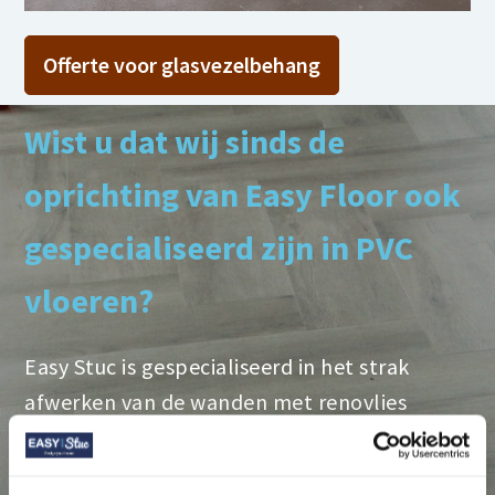
Offerte voor glasvezelbehang
Wist u dat wij sinds de
oprichting van Easy Floor ook
gespecialiseerd zijn in PVC
vloeren?
Easy Stuc is gespecialiseerd in het strak
afwerken van de wanden met renovlies
behang. Door de grote vraag naar een PVC
vloer hebben wij een aparte onderneming