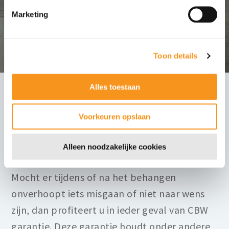
krijgt u een korting op het totaalpakket. Wij
Marketing
werken uitsluitend in nieuwbouw.
Bekijk de collectie
Toon details
Garantieregeling
Alles toestaan
Voorkeuren opslaan
Zoals gezegd staat kwaliteit absoluut op
nummer één. Maar eerlijk is eerlijk: Waar
Alleen noodzakelijke cookies
mensen werken, worden fouten gemaakt.
Mocht er tijdens of na het behangen
onverhoopt iets misgaan of niet naar wens
zijn, dan profiteert u in ieder geval van CBW
garantie. Deze garantie houdt onder andere