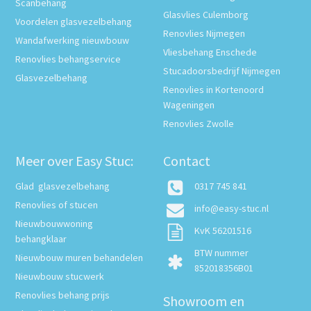
Scanbehang
Glasvlies Culemborg
Voordelen glasvezelbehang
Renovlies Nijmegen
Wandafwerking nieuwbouw
Vliesbehang Enschede
Renovlies behangservice
Stucadoorsbedrijf Nijmegen
Glasvezelbehang
Renovlies in Kortenoord
Wageningen
Renovlies Zwolle
Meer over Easy Stuc:
Contact
Glad glasvezelbehang
0317 745 841
Renovlies of stucen
info@easy-stuc.nl
Nieuwbouwwoning
KvK 56201516
behangklaar
BTW nummer
Nieuwbouw muren behandelen
852018356B01
Nieuwbouw stucwerk
Renovlies behang prijs
Showroom en