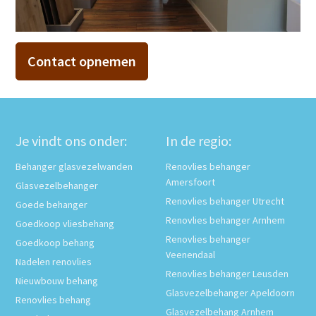
Contact opnemen
Je vindt ons onder:
In de regio:
Behanger glasvezelwanden
Renovlies behanger
Amersfoort
Glasvezelbehanger
Renovlies behanger Utrecht
Goede behanger
Renovlies behanger Arnhem
Goedkoop vliesbehang
Renovlies behanger
Goedkoop behang
Veenendaal
Nadelen renovlies
Renovlies behanger Leusden
Nieuwbouw behang
Glasvezelbehanger Apeldoorn
Renovlies behang
Glasvezelbehang Arnhem