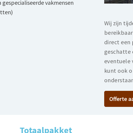
n gespecialiseerde vakmensen
itten)
Wij zijn ti
bereikbaar
direct een 
geschatte 
eventuele 
kunt ook on
onderstaa
Offerte 
Totaalpakket