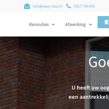
info@easy-stuc.nl
0317 745 841
Renovlies
Afwerking
Go
U heeft uw oog
een aantrekkeli