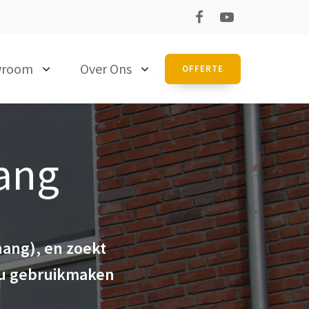
wroom
Over Ons
OFFERTE
ang
hang), en zoekt
t u gebruikmaken