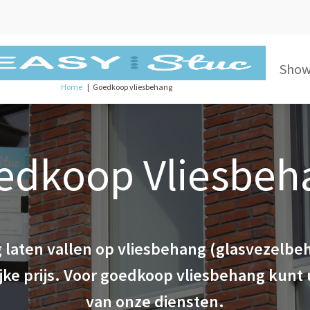
Sho
Home
Goedkoop vliesbehang
edkoop Vliesbeh
 laten vallen op vliesbehang (glasvezelbe
jke prijs. Voor goedkoop vliesbehang kun
van onze diensten.