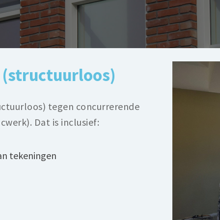
(structuurloos)
uctuurloos) tegen concurrerende
werk). Dat is inclusief:
an tekeningen