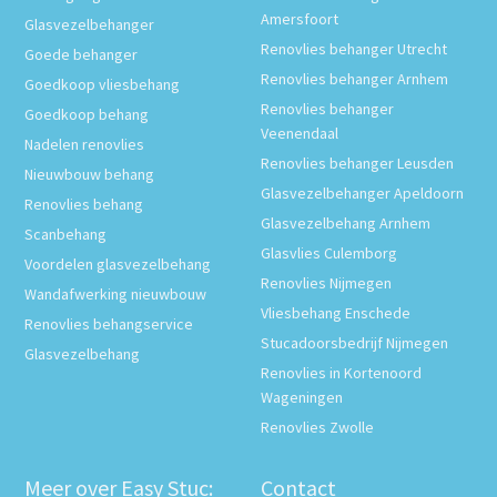
Amersfoort
Glasvezelbehanger
Renovlies behanger Utrecht
Goede behanger
Renovlies behanger Arnhem
Goedkoop vliesbehang
Renovlies behanger
Goedkoop behang
Veenendaal
Nadelen renovlies
Renovlies behanger Leusden
Nieuwbouw behang
Glasvezelbehanger Apeldoorn
Renovlies behang
Glasvezelbehang Arnhem
Scanbehang
Glasvlies Culemborg
Voordelen glasvezelbehang
Renovlies Nijmegen
Wandafwerking nieuwbouw
Vliesbehang Enschede
Renovlies behangservice
Stucadoorsbedrijf Nijmegen
Glasvezelbehang
Renovlies in Kortenoord
Wageningen
Renovlies Zwolle
Meer over Easy Stuc:
Contact