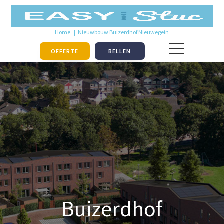
Home
Nieuwbouw Buizerdhof Nieuwegein
OFFERTE
BELLEN
Buizerdhof