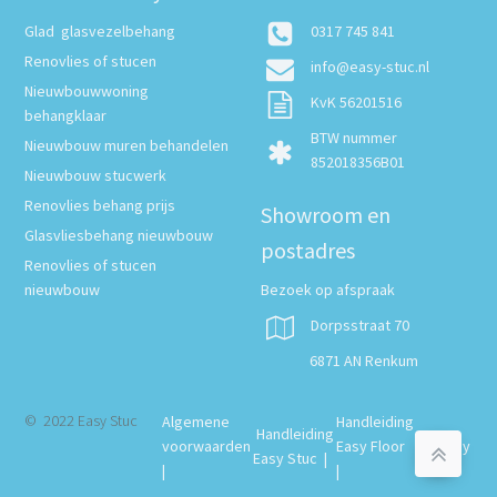
Glad glasvezelbehang
0317 745 841
Renovlies of stucen
info@easy-stuc.nl
Nieuwbouwwoning
KvK 56201516
behangklaar
BTW nummer
Nieuwbouw muren behandelen
852018356B01
Nieuwbouw stucwerk
Renovlies behang prijs
Showroom en
Glasvliesbehang nieuwbouw
postadres
Renovlies of stucen
nieuwbouw
Bezoek op afspraak
Dorpsstraat 70
6871 AN Renkum
© 2022 Easy Stuc
Algemene
Handleiding
Handleiding
voorwaarden
Easy Floor
Privacy
Easy Stuc |
|
|