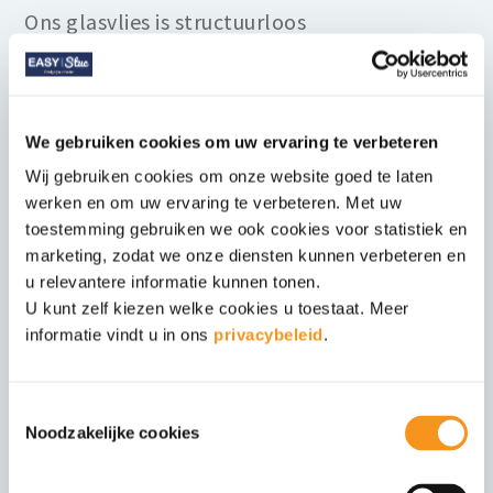
Ons glasvlies is structuurloos
glasvezelbehang. Starten wij met u het
traject van wandafwerking in Utrecht, dan
meten wij uw wanden na op basis van de
We gebruiken cookies om uw ervaring te verbeteren
bouwtekeningen. Na opdracht zorgen wij dat
Wij gebruiken cookies om onze website goed te laten
de wanden afgewerkt worden met
werken en om uw ervaring te verbeteren. Met uw
structuurloos glasvezelbehang en dat uw
toestemming gebruiken we ook cookies voor statistiek en
marketing, zodat we onze diensten kunnen verbeteren en
wanden kant-en-klaar zijn. Easy Stuc heeft al
u relevantere informatie kunnen tonen.
vele tientallen woningen in Utrecht
U kunt zelf kiezen welke cookies u toestaat. Meer
opgeleverd.
informatie vindt u in ons
privacybeleid
.
Toestemmingsselectie
Noodzakelijke cookies
Afwerking