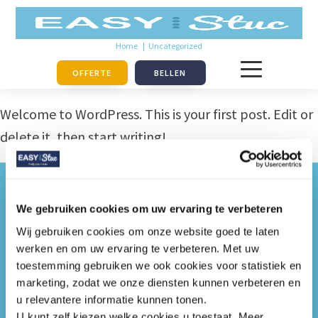
Home
Uncategorized
OFFERTE
BELLEN
Welcome to WordPress. This is your first post. Edit or
delete it, then start writing!
Je vindt ons onder:
In de regio:
We gebruiken cookies om uw ervaring te verbeteren
Behanger glasvezelwanden
Renovlies behanger
Wij gebruiken cookies om onze website goed te laten
Amersfoort
werken en om uw ervaring te verbeteren. Met uw
Glasvezelbehanger
toestemming gebruiken we ook cookies voor statistiek en
Renovlies behanger Utrecht
Goede behanger
marketing, zodat we onze diensten kunnen verbeteren en
Renovlies behanger Arnhem
Goedkoop vliesbehang
u relevantere informatie kunnen tonen.
Renovlies behanger
Goedkoop behang
U kunt zelf kiezen welke cookies u toestaat. Meer